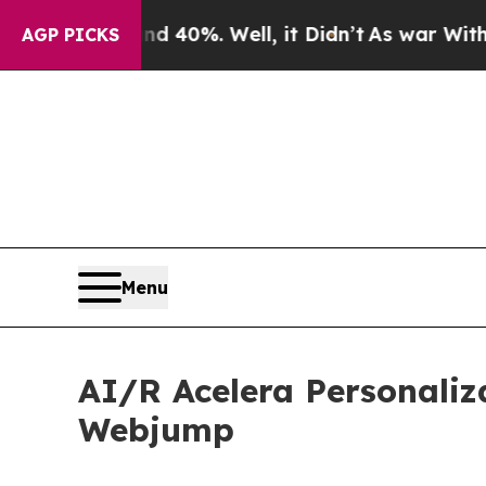
r Around 40%. Well, it Didn’t
As war With Iran
AGP PICKS
Menu
AI/R Acelera Personali
Webjump