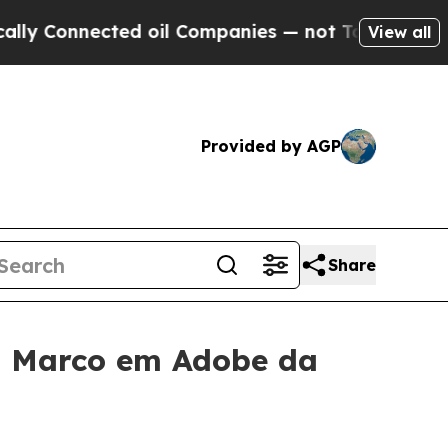
 Connected oil Companies — not Taxpayers — the 
View all
Provided by AGP
Share
o Marco em Adobe da