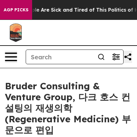
Win: “People Are Sick and Tired of This Politics of Ha
AGP PICKS
Bruder Consulting &
Venture Group, 다크 호스 컨
설팅의 재생의학
(Regenerative Medicine) 부
문으로 편입